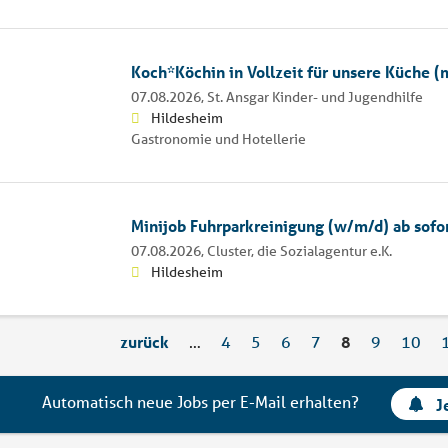
Koch*Köchin in Vollzeit für unsere Küche 
07.08.2026,
St. Ansgar Kinder- und Jugendhilfe
Hildesheim
Gastronomie und Hotellerie
Minijob Fuhrparkreinigung (w/m/d) ab sofo
07.08.2026,
Cluster, die Sozialagentur e.K.
Hildesheim
zurück
…
4
5
6
7
8
9
10
Automatisch neue Jobs per E-Mail erhalten?
J