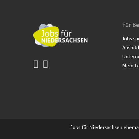
Für B
Jobs s
Ausbil
Untern
Mein L
Jobs für Niedersachsen ehemals