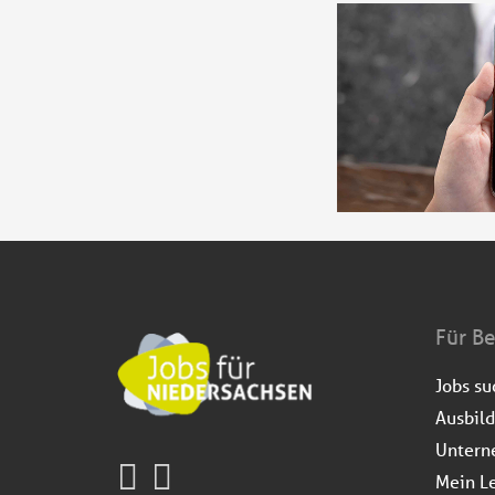
Für B
Jobs s
Ausbil
Untern
Mein L