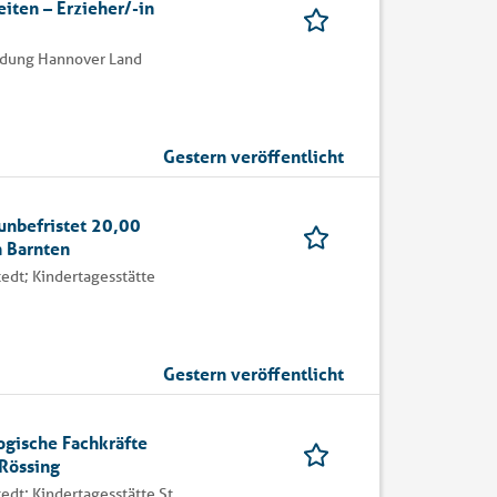
eiten – Erzieher/-in
ildung Hannover Land
Gestern veröffentlicht
unbefristet 20,00
n Barnten
tedt; Kindertagesstätte
Gestern veröffentlicht
ogische Fachkräfte
 Rössing
edt; Kindertagesstätte St.