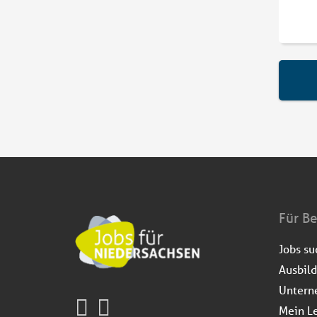
Für B
Jobs s
Ausbil
Untern
Mein L