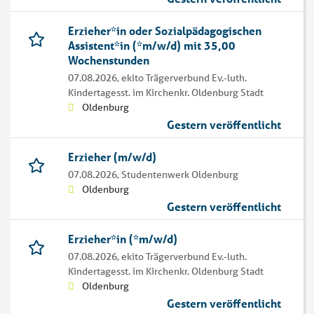
Erzieher*in oder Sozialpädagogischen
Assistent*in (*m/w/d) mit 35,00
Wochenstunden
07.08.2026,
ekito Trägerverbund Ev.-luth.
Kindertagesst. im Kirchenkr. Oldenburg Stadt
Oldenburg
Gestern veröffentlicht
Erzieher (m/w/d)
07.08.2026,
Studentenwerk Oldenburg
Oldenburg
Gestern veröffentlicht
Erzieher*in (*m/w/d)
07.08.2026,
ekito Trägerverbund Ev.-luth.
Kindertagesst. im Kirchenkr. Oldenburg Stadt
Oldenburg
Gestern veröffentlicht