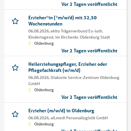
Vor 2 Tagen veröffentlicht
Erzieher*in (*m/w/d) mit 32,50
Wochenstunden
06.08.2026,
ekito Trägerverbund Ev.-luth.
Kindertagesst. im Kirchenkr. Oldenburg Stadt
Oldenburg
Vor 2 Tagen veröffentlicht
Heilerziehungspfleger, Erzieher oder
Pflegefachkraft (w/m/d)
06.08.2026,
Diakonie Service-Zentrum Oldenburg
GmbH
Oldenburg
Vor 2 Tagen veröffentlicht
Erzieher (m/w/d) in Oldenburg
06.08.2026,
all.medi Personallogistik GmbH
Oldenburg