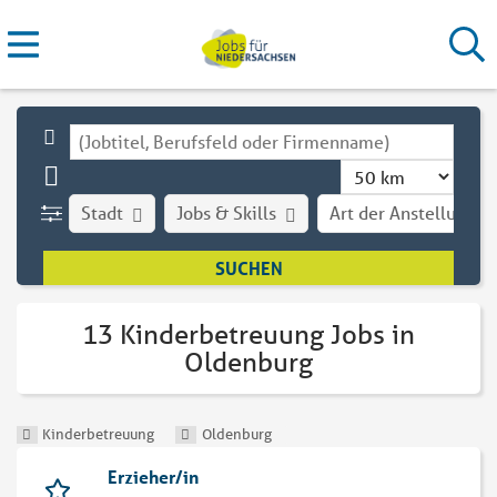
Stadt
Jobs & Skills
Art der Anstellung
13 Kinderbetreuung Jobs in
Oldenburg
Kinderbetreuung
Oldenburg
Erzieher/in