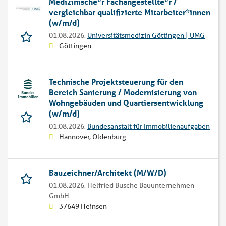
Medizinische*r Fachangestellte*r /
vergleichbar qualifizierte Mitarbeiter*innen
(w/m/d)
01.08.2026,
Universitätsmedizin Göttingen | UMG
Göttingen
Technische Projekt­steuerung für den
Bereich Sanierung / Modernisierung von
Wohngebäuden und Quartiers­entwicklung
(w/m/d)
01.08.2026,
Bundesanstalt für Immobilienaufgaben
Hannover, Oldenburg
Bauzeichner/Architekt (M/W/D)
01.08.2026,
Helfried Busche Bauunternehmen
GmbH
37649 Heinsen