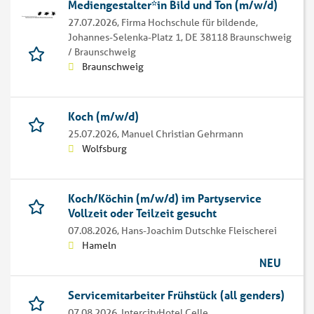
Mediengestalter*in Bild und Ton (m/w/d)
27.07.2026,
Firma Hochschule für bildende,
Johannes-Selenka-Platz 1, DE 38118 Braunschweig
/ Braunschweig
Braunschweig
Koch (m/w/d)
25.07.2026,
Manuel Christian Gehrmann
Wolfsburg
Koch/Köchin (m/w/d) im Partyservice
Vollzeit oder Teilzeit gesucht
07.08.2026,
Hans-Joachim Dutschke Fleischerei
Hameln
NEU
Servicemitarbeiter Frühstück (all genders)
07.08.2026,
IntercityHotel Celle