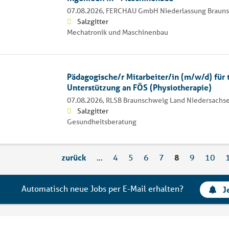
07.08.2026,
FERCHAU GmbH Niederlassung Braun
Salzgitter
Mechatronik und Maschinenbau
Pädagogische/r Mitarbeiter/in (m/w/d) für 
Unterstützung an FÖS (Physiotherapie)
07.08.2026,
RLSB Braunschweig Land Niedersachs
Salzgitter
Gesundheitsberatung
zurück
…
4
5
6
7
8
9
10
Automatisch neue Jobs per E-Mail erhalten?
J