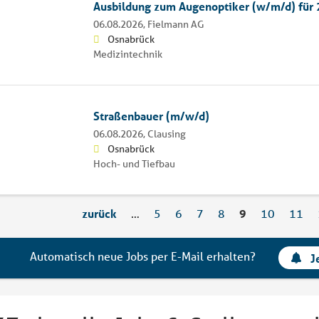
Ausbildung zum Augenoptiker (w/m/d) für
06.08.2026,
Fielmann AG
Osnabrück
Medizintechnik
Straßenbauer (m/w/d)
06.08.2026,
Clausing
Osnabrück
Hoch- und Tiefbau
zurück
…
5
6
7
8
9
10
11
Automatisch neue Jobs per E-Mail erhalten?
J