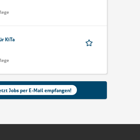
flege
ür KiTa
flege
etzt Jobs per E-Mail empfangen!