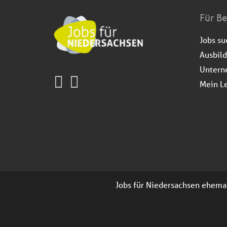
Für B
Jobs s
Ausbil
Untern
Mein L
Jobs für Niedersachsen ehemals