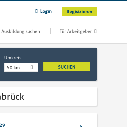
Login
Registrieren
Ausbildung suchen
Für Arbeitgeber
Umkreis
50 km
abrück
729