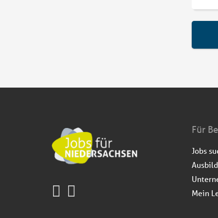
Für B
Jobs s
Ausbil
Untern
Mein L