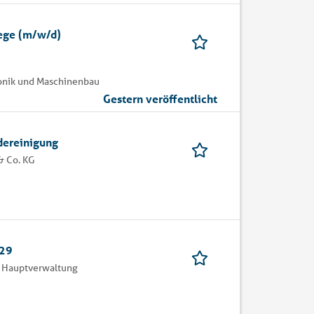
lege (m/w/d)
ronik und Maschinenbau
Gestern veröffentlicht
ereinigung
& Co. KG
729
 Hauptverwaltung