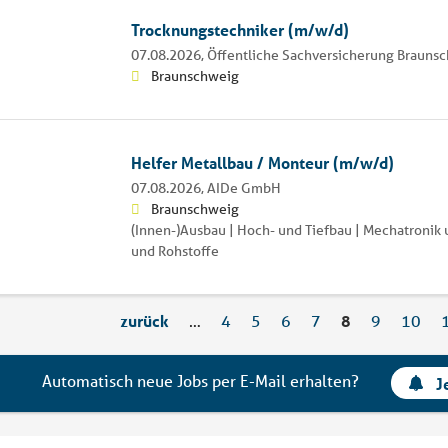
Trocknungstechniker (m/w/d)
07.08.2026,
Öffentliche Sachversicherung Brauns
Braunschweig
Helfer Metallbau / Monteur (m/w/d)
07.08.2026,
AIDe GmbH
Braunschweig
(Innen-)Ausbau | Hoch- und Tiefbau | Mechatronik
und Rohstoffe
zurück
…
4
5
6
7
8
9
10
Automatisch neue Jobs per E-Mail erhalten?
J