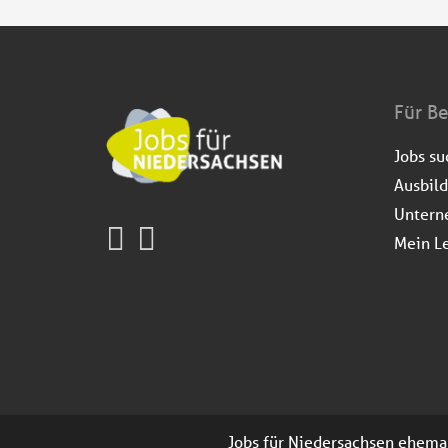
Für B
Jobs s
Ausbil
Untern
Mein L
Jobs für Niedersachsen ehemals