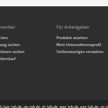
ewerber
Für Arbeitgeber
uchen
Produkte ansehen
dung suchen
Mein Unternehmensprofil
ehmen suchen
Stellenanzeigen verwalten
ebenslauf
 haz-job.de, np-job.de, gt-job.de, waz-job.de, paz-job.de, sn-