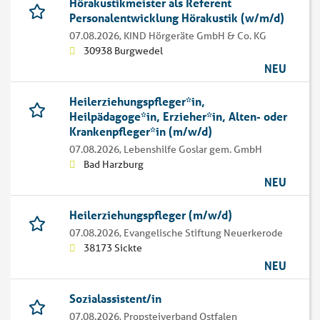
Hörakustikmeister als Referent
Personalentwicklung Hörakustik (w/m/d)
07.08.2026,
KIND Hörgeräte GmbH & Co. KG
30938 Burgwedel
NEU
Heilerziehungspfleger*in,
Heilpädagoge*in, Erzieher*in, Alten- oder
Krankenpfleger*in (m/w/d)
07.08.2026,
Lebenshilfe Goslar gem. GmbH
Bad Harzburg
NEU
Heilerziehungspfleger (m/w/d)
07.08.2026,
Evangelische Stiftung Neuerkerode
38173 Sickte
NEU
Sozialassistent/in
07.08.2026,
Propsteiverband Ostfalen