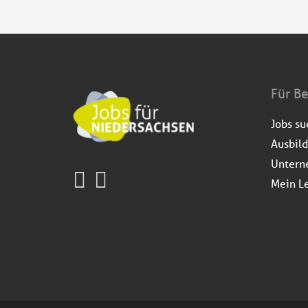
Für B
Jobs s
Ausbil
Untern
Mein L