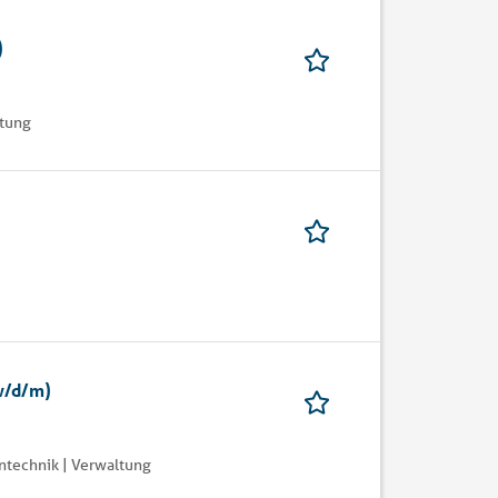
)
ltung
w/d/m)
ntechnik | Verwaltung