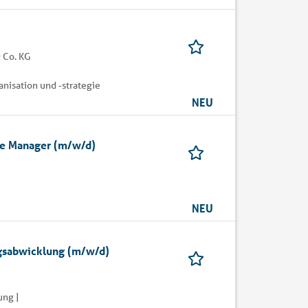
 Co. KG
nisation und -strategie
NEU
tore Manager (m/w/d)
NEU
agsabwicklung (m/w/d)
ung |