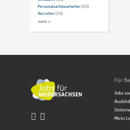
Personalsachbearbeiter
(13)
Recruiter
(13)
mehr »
Für B
Jobs s
Ausbil
Untern
Mein L