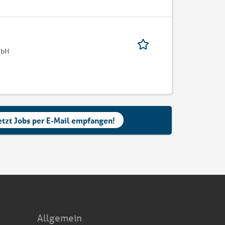
mbH
etzt Jobs per E-Mail empfangen!
Allgemein