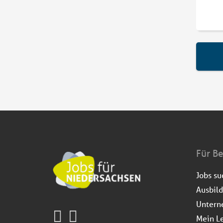
Für B
Jobs s
Ausbil
Untern
Mein L