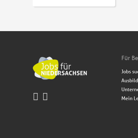
Für B
Jobs s
Ausbil
Untern
Mein L