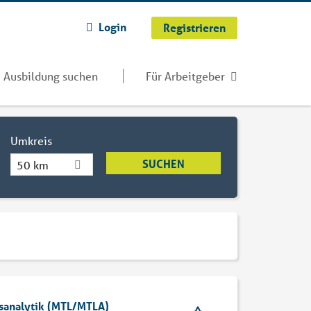
Login
Registrieren
Ausbildung suchen
Für Arbeitgeber
Umkreis
50 km
msanalytik (MTL/MTLA)