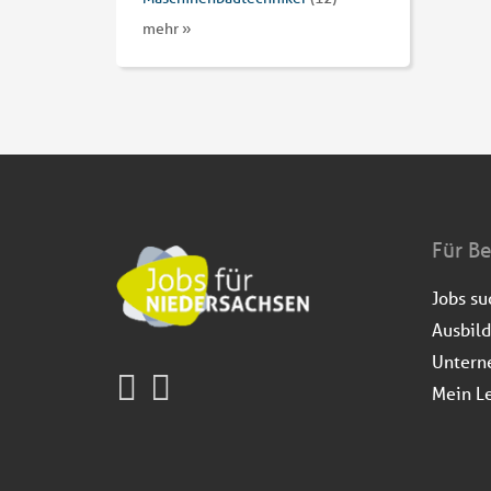
mehr »
Für B
Jobs s
Ausbil
Untern
Mein L