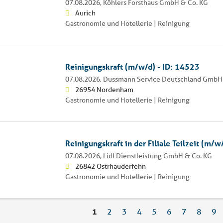
07.08.2026,
Köhlers Forsthaus GmbH & Co. KG
Aurich
Gastronomie und Hotellerie | Reinigung
Reinigungskraft (m/w/d) - ID: 14523
07.08.2026,
Dussmann Service Deutschland GmbH
26954 Nordenham
Gastronomie und Hotellerie | Reinigung
Reinigungskraft in der Filiale Teilzeit (m/w
07.08.2026,
Lidl Dienstleistung GmbH & Co. KG
26842 Ostrhauderfehn
Gastronomie und Hotellerie | Reinigung
1
2
3
4
5
6
7
8
9