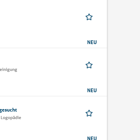
NEU
reinigung
NEU
 gesucht
d Logopädie
NEU