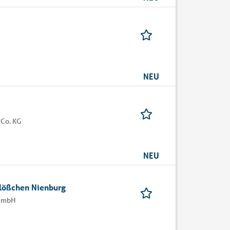
NEU
Co. KG
NEU
hlößchen Nienburg
 GmbH