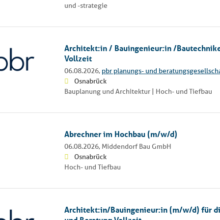
und -strategie
Architekt:in / Bauingenieur:in /Bautechnik
Vollzeit
06.08.2026,
pbr planungs- und beratungsgesellsch
Osnabrück
Bauplanung und Architektur | Hoch- und Tiefbau
Abrechner im Hochbau (m/w/d)
06.08.2026,
Middendorf Bau GmbH
Osnabrück
Hoch- und Tiefbau
Architekt:in/Bauingenieur:in (m/w/d) für d
und Beratung Vollzeit