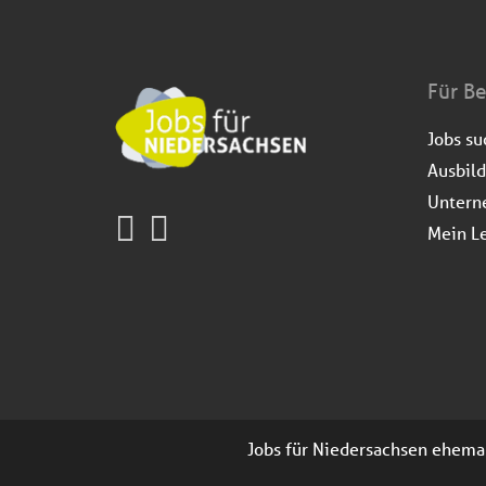
Für B
Jobs s
Ausbil
Untern
Mein L
Jobs für Niedersachsen ehemals