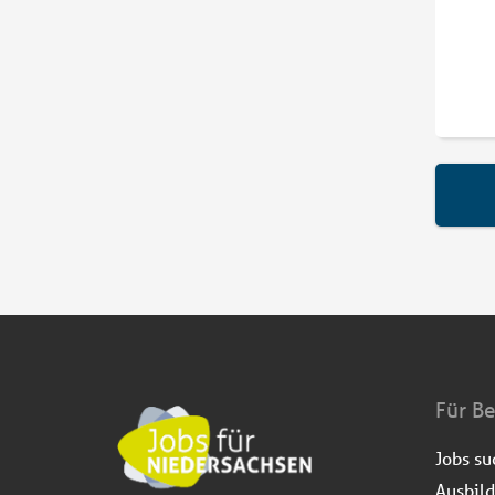
Für B
Jobs s
Ausbil