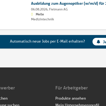
Ausbildung zum Augenoptiker (w/m/d) für
06.08.2026,
Fielmann AG
Melle
Medizintechnik
Automatisch neue Jobs per E-Mail erhalten?
J
ewerber
Für Arbeitgeber
uchen
Produkte ansehen
dung suchen
Mein Unternehmensprofil