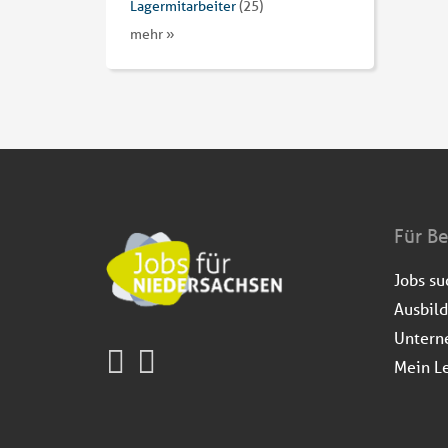
Lagermitarbeiter
(25)
mehr »
Für B
Jobs s
Ausbil
Untern
Mein L