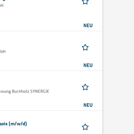
bH
NEU
mbH
NEU
assung Buchholz SYNERGIE
NEU
asis (m/w/d)