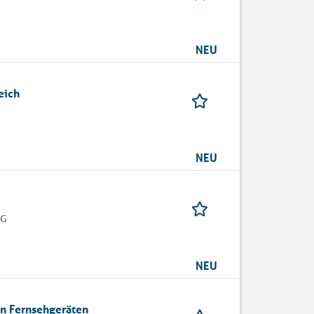
NEU
eich
NEU
KG
NEU
on Fernsehgeräten