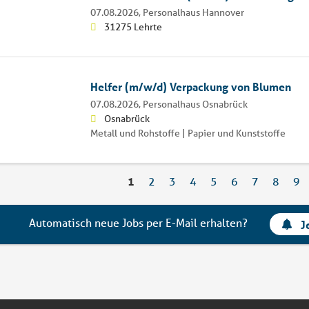
07.08.2026,
Personalhaus Hannover
31275 Lehrte
Helfer (m/w/d) Verpackung von Blumen
07.08.2026,
Personalhaus Osnabrück
Osnabrück
Metall und Rohstoffe | Papier und Kunststoffe
1
2
3
4
5
6
7
8
9
Automatisch neue Jobs per E-Mail erhalten?
J