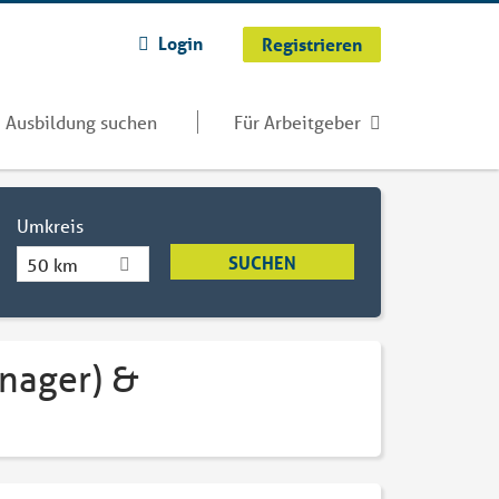
Login
Registrieren
Ausbildung suchen
Für Arbeitgeber
Umkreis
50 km
anager) &