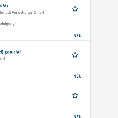
w/d)
 Nietiedt Verwaltungs-GmbH
einigung |
NEU
d) gesucht!
mbH
NEU
NEU