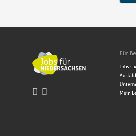
Für B
Jobs s
Ausbil
Untern
Mein L