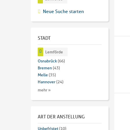
Neue Suche starten
STADT
Lemförde
Osnabrück
(66)
Bremen
(43)
Melle
(35)
Hannover
(24)
mehr »
ART DER ANSTELLUNG
Unbefristet
(10)