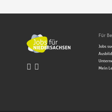
Für B
Jobs s
Ausbil
Untern
Mein L