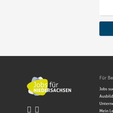
Für B
Jobs s
Ausbil
Untern
Mein L