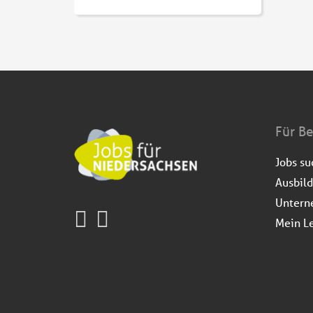
Für B
Jobs s
Ausbil
Untern
Mein L