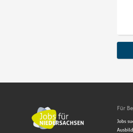
Für B
Jobs s
Ausbil