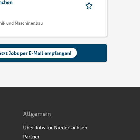
anchen
onik und Maschinenbau
etzt Jobs per E-Mail empfangen!
Allgemein
Über Jobs für Niedersachsen
Partner