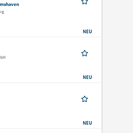
elmshaven
urg
NEU
mbH
NEU
NEU