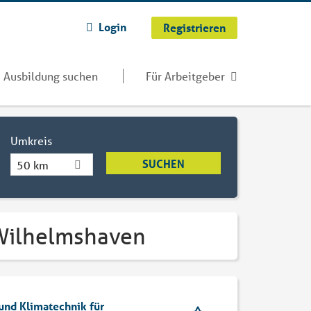
Login
Registrieren
Ausbildung suchen
Für Arbeitgeber
Umkreis
50 km
 Wilhelmshaven
und Klimatechnik für