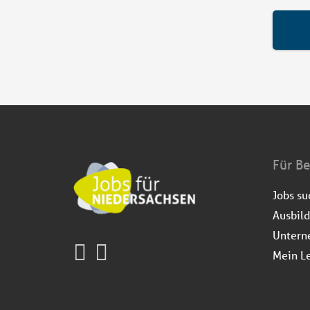
Für B
Jobs s
Ausbil
Untern
Mein L