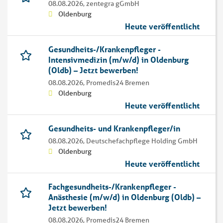
08.08.2026,
zentegra gGmbH
Oldenburg
Heute veröffentlicht
Gesundheits-/Krankenpfleger -
Intensivmedizin (m/w/d) in Oldenburg
(Oldb) – Jetzt bewerben!
08.08.2026,
Promedis24 Bremen
Oldenburg
Heute veröffentlicht
Gesundheits- und Krankenpfleger/in
08.08.2026,
Deutschefachpflege Holding GmbH
Oldenburg
Heute veröffentlicht
Fachgesundheits-/Krankenpfleger -
Anästhesie (m/w/d) in Oldenburg (Oldb) –
Jetzt bewerben!
08.08.2026,
Promedis24 Bremen