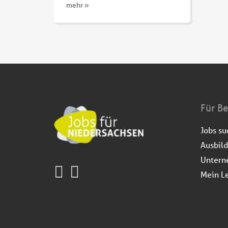
mehr »
Für B
Jobs s
Ausbil
Untern
Mein L