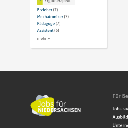
Ergotherapeut
Erzieher
(7)
Mechatroniker
(7)
Pädagoge
(7)
Assistent
(6)
mehr »
Für B
Jobs s
Ausbil
Untern