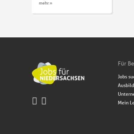
mehr »
Für B
Jobs s
Ausbil
Untern
Mein L