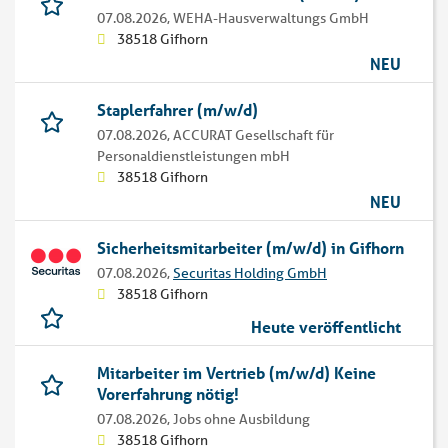
07.08.2026,
WEHA-Hausverwaltungs GmbH
38518 Gifhorn
NEU
Staplerfahrer (m/w/d)
07.08.2026,
ACCURAT Gesellschaft für
Personaldienstleistungen mbH
38518 Gifhorn
NEU
Sicherheitsmitarbeiter (m/w/d) in Gifhorn
07.08.2026,
Securitas Holding GmbH
38518 Gifhorn
Heute veröffentlicht
Mitarbeiter im Vertrieb (m/w/d) Keine
Vorerfahrung nötig!
07.08.2026,
Jobs ohne Ausbildung
38518 Gifhorn