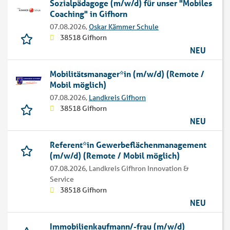
Sozialpädagoge (m/w/d) für unser "Mobiles
Coaching" in Gifhorn
07.08.2026,
Oskar Kämmer Schule
38518 Gifhorn
NEU
Mobilitätsmanager*in (m/w/d) (Remote /
Mobil möglich)
07.08.2026,
Landkreis Gifhorn
38518 Gifhorn
NEU
Referent*in Gewerbeflächenmanagement
(m/w/d) (Remote / Mobil möglich)
07.08.2026,
Landkreis Gifhron Innovation &
Service
38518 Gifhorn
NEU
Immobilienkaufmann/-frau (m/w/d)