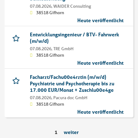
07.08.2026,
WAIDER Consulting
38518 Gifhorn
Heute veröffentlicht
Entwicklungsingenieur / BTV- Fahrwerk
(m/w/d)
07.08.2026,
TRE GmbH
38518 Gifhorn
Heute veröffentlicht
Facharzt/Fachu00e4rztin (m/w/d)
Psychiatrie und Psychotherapie bis zu
17.000 EUR/Monat + Zuschlu00e4ge
07.08.2026,
Pacura doc GmbH
38518 Gifhorn
Heute veröffentlicht
1
weiter