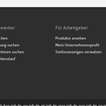
ewerber
Für Arbeitgeber
uchen
Produkte ansehen
dung suchen
Mein Unternehmensprofil
ehmen suchen
Stellenanzeigen verwalten
ebenslauf
 haz-job.de, np-job.de, gt-job.de, waz-job.de, paz-job.de, sn-