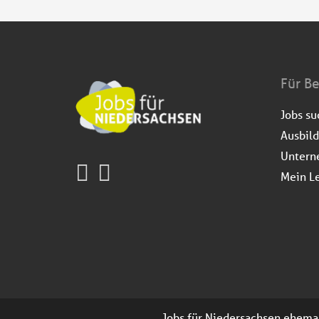
Für B
Jobs s
Ausbil
Untern
Mein L
Jobs für Niedersachsen ehemals