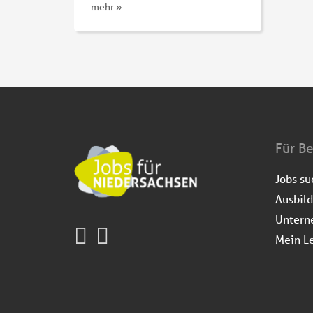
mehr »
Für B
Jobs s
Ausbil
Untern
Mein L