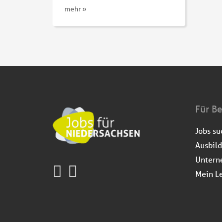
mehr »
Für B
Jobs s
Ausbil
Untern
Mein L