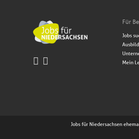
Für B
Jobs s
Ausbil
Untern
Mein L
Jobs für Niedersachsen ehemals