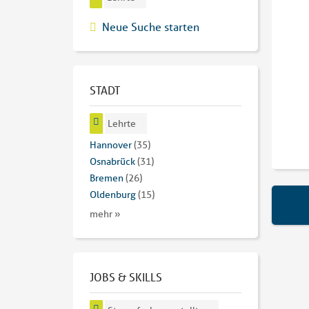
Neue Suche starten
STADT
Lehrte
Hannover
(35)
Osnabrück
(31)
Bremen
(26)
Oldenburg
(15)
mehr »
JOBS & SKILLS