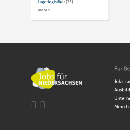
Lagerlogistiker
(25)
mehr »
Für B
Jobs s
Ausbil
Untern
Mein L