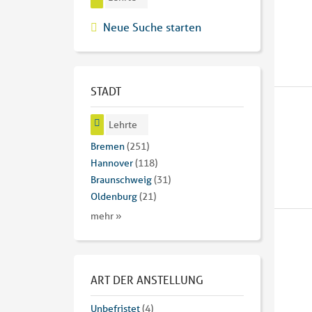
Neue Suche starten
STADT
Lehrte
Bremen
(251)
Hannover
(118)
Braunschweig
(31)
Oldenburg
(21)
mehr »
ART DER ANSTELLUNG
Unbefristet
(4)