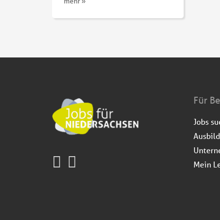
mehr »
Für B
Jobs s
Ausbil
Untern
Mein L