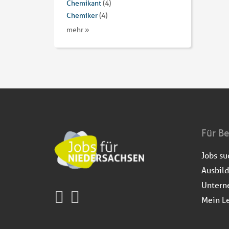
Chemikant
(4)
Chemiker
(4)
mehr »
Für B
Jobs s
Ausbil
Untern
Mein L