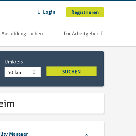
Login
Registrieren
Ausbildung suchen
Für Arbeitgeber
Umkreis
50 km
heim
ility Manager