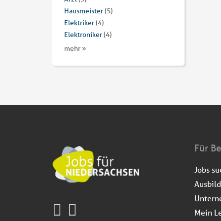
Hausmeister
(5)
Elektriker
(4)
Elektroniker
(4)
mehr »
Für B
Jobs s
Ausbil
Untern
Mein L