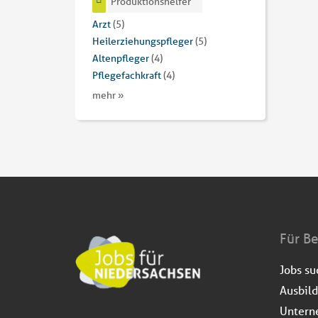
Produktionshelfer
Arzt
(5)
Heilerziehungspfleger
(5)
Altenpfleger
(4)
Pflegefachkraft
(4)
mehr »
Für B
Jobs s
Ausbil
Untern