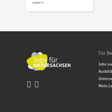
mehr »
Für B
Jobs s
Ausbil
Untern
Mein L